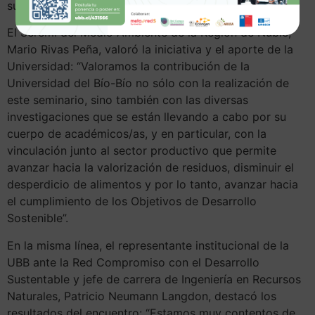
sustentables”.
El Seremi del Medio Ambiente de la Región de Ñuble,
Mario Rivas Peña, valoró la iniciativa y el aporte de la
Universidad: “Valoramos la contribución de la
Universidad del Bío-Bío no sólo con la realización de
este seminario, sino también con las diversas
investigaciones que se están llevando a cabo por su
cuerpo de académicos/as, y en particular, con la
vinculación junto al sector productivo que permite
avanzar hacia la valorización de residuos, disminuir el
desperdicio de alimentos y por lo tanto, avanzar hacia
el cumplimiento de los Objetivos de Desarrollo
Sostenible”.
En la misma línea, el representante institucional de la
UBB ante la Red Compromiso con el Desarrollo
Sustentable y jefe de carrera de Ingeniería en Recursos
Naturales, Patricio Neumann Langdon, destacó los
resultados del encuentro: “Estamos muy contentos de