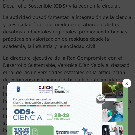
Desarrollo Sostenible (ODS) y la economía circular.
La actividad buscó fomentar la integración de la ciencia
y la vinculación con el medio en el abordaje de los
desafíos ambientales regionales, promoviendo buenas
prácticas en valorización de residuos desde la
academia, la industria y la sociedad civil.
La directora ejecutiva de la Red Compromiso con el
Desarrollo Sustentable, Verónica Díaz Valdivia, destacó
el rol de las universidades estatales en la articulación
de esfuerzos institucionales hacia la sostenibilidad: “En
×
nuestra Red, para la incorporación de los ODS tanto en
investigación, la vinculación con el medio y la gestión
institucional, estamos realizando un trabajo de cruce de
información para obtener datos concretos con aquellas
instituciones que tienen unidades transversales en
sustentabilidad, las cuales avanzan más rápido en
incorporar acciones para lograr universidades