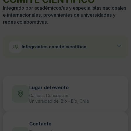
Integrado por académicos/as y especialistas nacionales
e internacionales, provenientes de universidades y
redes colaborativas.
Integrantes comité científico
USACH
NOMBRE
CARGO
UTA
Lugar del evento
Dra. Andrea Espinoza Pérez
Académica
NOMBRE
Campus Concepción
CARGO
ULAGOS
Universidad del Bío - Bío, Chile
Dra. Cristina Villamar Ayala
Académica e Investi
Dr. Atul Sagade
Académico
NOMBRE
CARGO
UBB
Dr. Andrés Vélez Pereira
Académico
Contacto
Dra. Yayné Beltrán Guilarte
Académica Investiga
NOMBRE
CARGO
UTEM