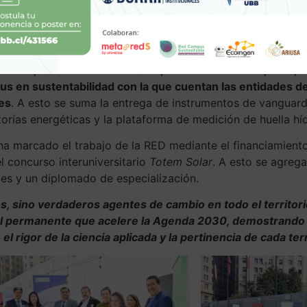
 RED ha abordado un enfoque descentralizado, ofreciendo re
de soluciones para la minería sostenible y la escasez de r
ación del cambio climático en la Patagonia.
, la red presentó herramientas operativas de alto impacto,
tus en sustentabilidad con la que cuentan las entidades 
les
. A esto se suma la entrega de instrumentos de vanguard
ías energéticas y la plataforma de medición de huella hídr
ha marcado el trabajo de la RED mediante el financiamient
el concurso interuniversitario
Totem Solar
. A esto se agreg
les y un diplomado de especialización.
, sino verdaderos agentes de cambio en todo el territori
l permanente que acelere la Agenda 2030, demostrando e
l rigor de la ciencia aplicada y la pertinencia de cada ter