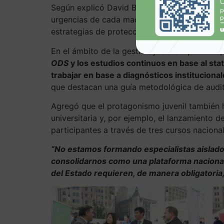
Según explicó David Blanco, el trabajo de la
urgencias de cada macrozona; esto incluye des
estrategias de protección de océanos y mitig
En el ámbito de la gestión y la transparencia
ODS
y los estudios continuos en base al sta
trabajar en base a diagnósticos instituciona
que destacan una guía metodológica de auditor
Agregó que el protagonismo juvenil también 
universitaria y, por ejemplo, el lanzamiento d
participantes a través de tres cursos naciona
“No estamos formando especialistas aislados
consolidarnos como una plataforma naciona
del Estado requieren, de manera obligatoria, e