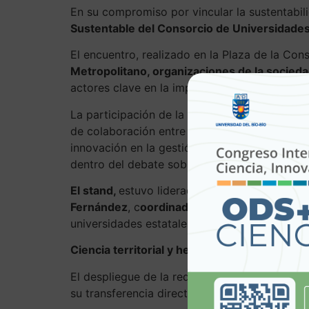
En su compromiso por vincular la sustentabili
Sustentable del Consorcio de Universidade
El encuentro, realizado en la Plaza de la Con
Metropolitano, organizaciones de la socieda
actores clave en la implementación de los pl
La participación de la
Red Desarrollo Susten
de colaboración entre instituciones de educa
innovación en la gestión pública. Esta alianz
dentro del debate sobre innovación y política
El stand,
estuvo liderado en terreno por
Gera
Fernández
, c
oordinador general de la Red D
universidades estatales del país.
Ciencia territorial y herramientas para el Es
El despliegue de la red en la feria no se limi
su transferencia directa al sector público.