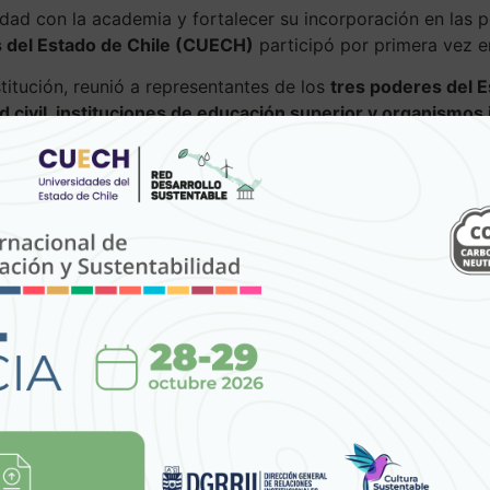
dad con la academia y fortalecer su incorporación en las po
s del Estado de Chile (CUECH)
participó por primera vez e
stitución, reunió a representantes de los
tres poderes del E
d civil, instituciones de educación superior y organismo
anes de acción de este modelo de gestión pública.
table se articuló a través de la Red Académica de Gobier
ción superior y organismos públicos orientada a promover p
a ha permitido posicionar la gobernanza climática y la suste
s públicas.
rdo Vergara, presidente de la Red Académica de Gobierno
esarrollo Sustentable
, quienes presentaron los principales
tado
tó sólo a la teoría, sino que exhibió capacidades científica