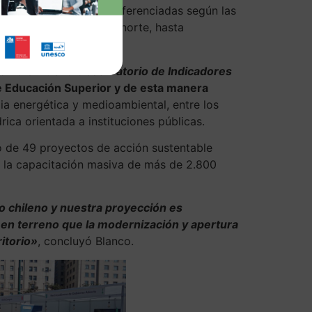
spuestas científicas diferenciadas según las
ecursos hídricos en el norte, hasta
 como el
nuevo
Observatorio de Indicadores
de Educación Superior y de esta manera
ia energética y medioambiental, entre los
ica orientada a instituciones públicas.
o de 49 proyectos de acción sustentable
a la capacitación masiva de más de 2.800
o chileno y nuestra proyección es
n terreno que la modernización y apertura
ritorio»
, concluyó Blanco.