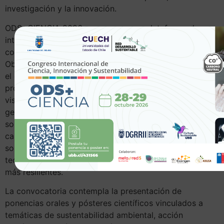
investigación y la innovación.
ODS+CIENCIA 2026 nace como una plataforma de
intercambio de conocimientos y experiencias que busca
contribuir al cumplimiento de la Agenda 2030 y los
Objetivos de Desarrollo Sostenible (ODS), promoviendo
el diálogo entre la academia, el sector público, el sector
productivo y la sociedad civil. La instancia permitirá
visibilizar investigaciones y proyectos que están
generando impacto en los territorios y aportando
soluciones concretas a desafíos globales como el
cambio climático, la transición energética, la gestión
sostenible de los recursos naturales, la innovación
tecnológica y el desarrollo de ciudades y comunidades
más resilientes.
La convocatoria contempla la presentación de
ponencias orales y pósteres científicos vinculados a
temáticas de sustentabilidad ambiental, acción