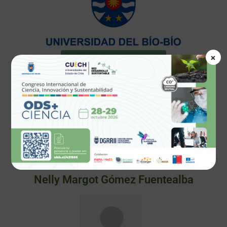
×
NUESTRA SUSTENTABILIDAD
Nelly Margot Gómez Fuentealba